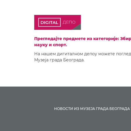
Прегледајте предмете из категорије: Зби
науку и спорт.
На нашем дигиталном депоу можете погледа
Музеја града Београда.
НОВОСТИ ИЗ МУЗЕЈА ГРАДА БЕОГРАДА