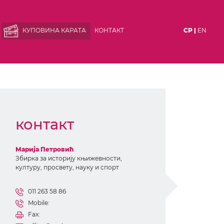
КУПОВИНА КАРАТА
КОНТАКТ
СР |
EN
контакт
Марија Петровић
Збирка за историју књижевности,
културу, просвету, науку и спорт
011 263 58 86
Mobile:
Fax: