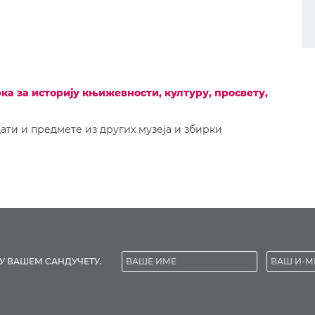
рка за историју књижевности, културу, просвету,
ти и предмете из других музеја и збирки
У ВАШЕМ САНДУЧЕТУ.