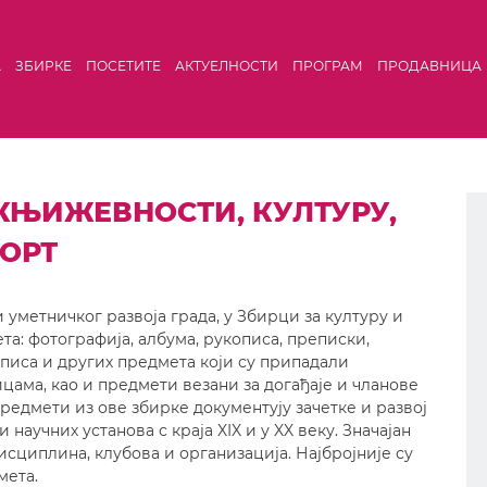
А
ЗБИРКЕ
ПОСЕТИТЕ
АКТУЕЛНОСТИ
ПРОГРАМ
ПРОДАВНИЦА
КЊИЖЕВНОСТИ, КУЛТУРУ,
ПОРТ
 уметничког развоја града, у Збирци за културу и
а: фотографија, албума, рукописа, преписки,
описа и других предмета који су припадали
ама, као и предмети везани за догађаје и чланове
редмети из ове збирке документују зачетке и развој
научних установа с краја XIX и у XX веку. Значајан
исциплина, клубова и организација. Најбројније су
мета.