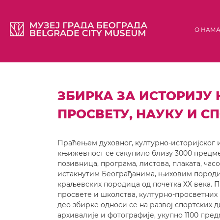
О НАМ
ЗБИРКА ЗА ИСТОРИЈУ 
ПРОСВЕТУ, НАУКУ И С
Праћењем духовног, културно-историјског и
књижевност се сакупило близу 3000 предмет
позивница, програма, листова, плаката, час
истакнутим Београђанима, њиховим породиц
краљевских породица од почетка ХХ века. П
просвете и школства, културно-просветних и 
део збирке односи се на развој спортских д
архивалије и фотографије, укупно 1100 пред