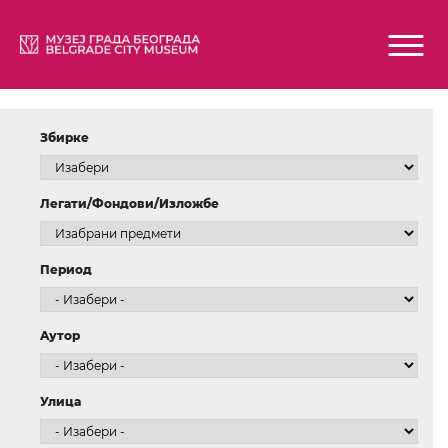
Збирке
Легати/Фондови/Изложбе
Период
Aутор
Улица