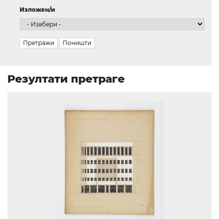
Изложен/и
Резултати претраге