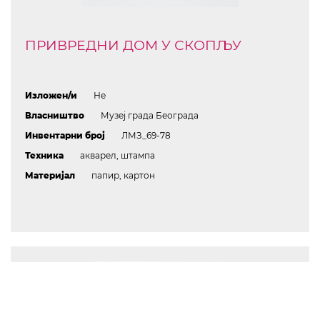
ПРИВРЕДНИ ДОМ У СКОПЉУ
Изложен/и
Не
Власништво
Музеј града Београда
Инвентарни број
ЛМЗ_69-78
Техника
акварел, штампа
Материјал
папир, картон