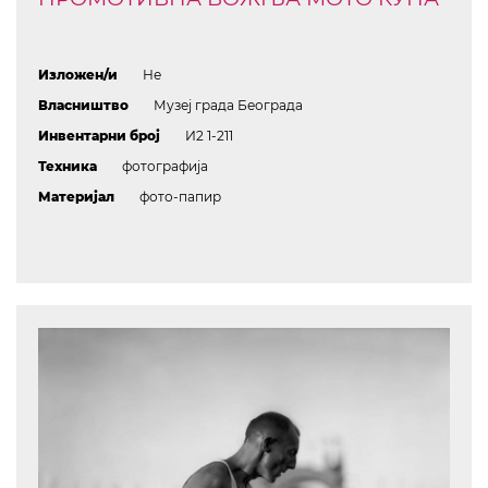
Изложен/и
Не
Власништво
Музеј града Београда
Инвентарни број
И2 1-211
Техника
фотографија
Материјал
фото-папир