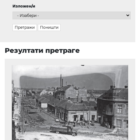
Изложен/и
Резултати претраге