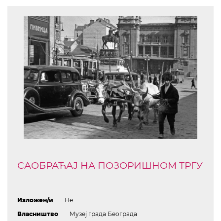
САОБРАЋАЈ НА ПОЗОРИШНОМ ТРГУ
Изложен/и
Не
Власништво
Музеј града Београда