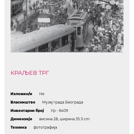
КРАЉЕВ ТРГ
Изложен/и
Не
Власништво
Музеј града Београда
Инвентарни број
Ур - 6409
Димензије
висина 28, ширина 35.3 cm
Техника
фотографија