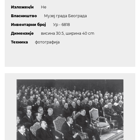
Изложен/и
Не
Власништво
Музеј града Београда
Инвентарни број
Ур - 6818
Димензије
висина 30.5, ширина 40 cm
Техника
фотографија