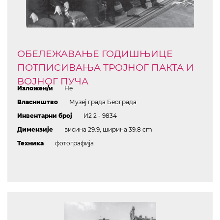
ОБЕЛЕЖАВАЊЕ ГОДИШЊИЦЕ
ПОТПИСИВАЊА ТРОЈНОГ ПАКТА И
ВОЈНОГ ПУЧА
Изложен/и
Не
Власништво
Музеј града Београда
Инвентарни број
И2 2 - 9834
Димензије
висина 29.9, ширина 39.8 cm
Техника
фотографија