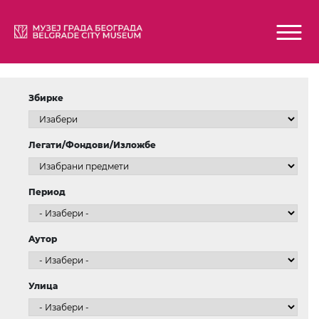
Збирке
Легати/Фондови/Изложбе
Период
Aутор
Улица