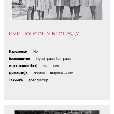
ЕМИ ЏОНСОН У БЕОГРАДУ
Изложен/и
Не
Власништво
Музеј града Београда
Инвентарни број
И2 1 - 1068
Димензије
висина 18, ширина 24 cm
Техника
фотографија