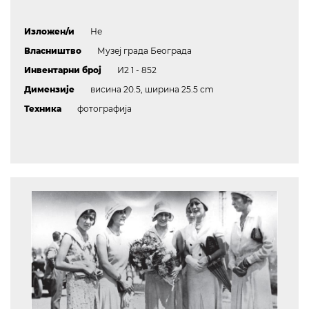
Изложен/и
Не
Власништво
Музеј града Београда
Инвентарни број
И2 1 - 852
Димензије
висина 20.5, ширина 25.5 cm
Техника
фотографија