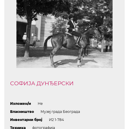
СОФИЈА ДУНЂЕРСКИ
Изложен/и
Не
Власништво
Музеј града Београда
Инвентарни број
И2 1-784
Техника
фотографија