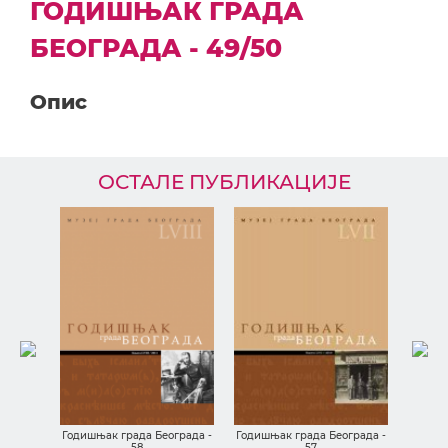
ГОДИШЊАК ГРАДА
БЕОГРАДА - 49/50
Опис
ОСТАЛЕ ПУБЛИКАЦИЈЕ
ича о
из МГБ-
Годишњ
Годишњак града Београда -
Годишњак града Београда -
58
57