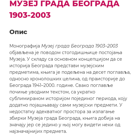
МУЗЕЈ ГРАДА БЕОГРАДА
1903-2003
Опис
Монографија
Музеј града Београда 1903–2003
oбјављена је поводом стогодишњице постојања
Музеја. У складу са основном концепцијом да се
историја Београда представи музејским
предметима, књига је подељена на десет поглавља,
односно хронолошких целина, од праисторије до
Београда 1941–2000. године. Свако поглавље
почиње уводним текстом, са укратко
сублимираном историјом појединог периода, коју
додатно појашњавају сами музејски предмети. У
недостатку адекватног простора за излагање
збирки Музеја града Београда, књига добија на
значају јер се једино у њој могу видети неки од
најзначајнијих предмета.