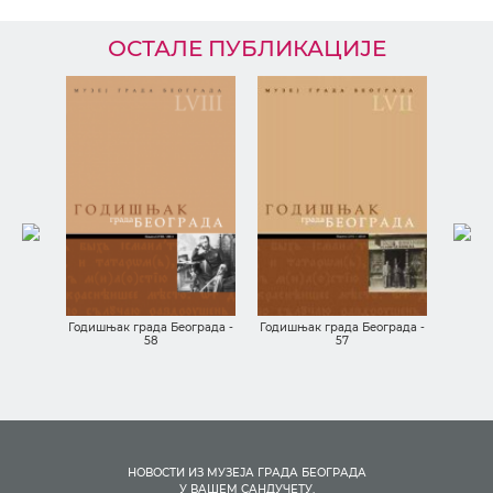
ОСТАЛЕ ПУБЛИКАЦИЈЕ
ича о
из МГБ-
Годишњ
Годишњак града Београда -
Годишњак града Београда -
58
57
НОВОСТИ ИЗ МУЗЕЈА ГРАДА БЕОГРАДА
У ВАШЕМ САНДУЧЕТУ.