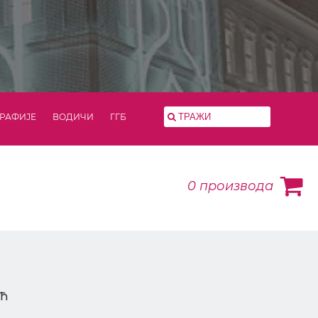
РАФИЈЕ
ВОДИЧИ
ГГБ
0
производа
ић