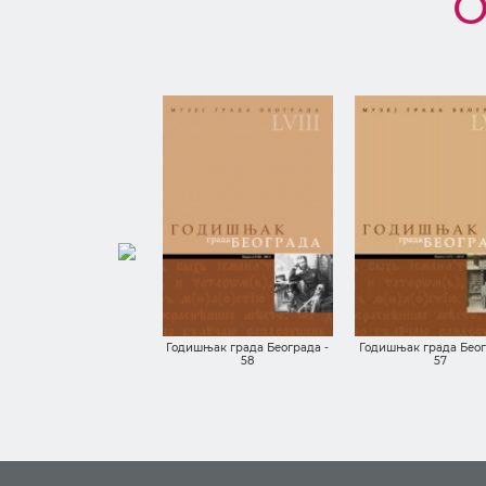
О
ва здравица: прича о
енским шољама из МГБ-
а
Годишњак града Београда -
Годишњак града Беог
58
57