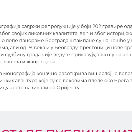
графија садржи репродукције у боји 202 гравире од
бог својих ликовних квалитета, већ и због историјск
дно лепе панораме Београда штампане су најчешће у
а, али од 19. века и у Београду, престоници нове с
и судбину града чије ведуте приказују, тако су најч
 планова и жанр сцена.
а монографија коначно разоткрива вишеслојне вело
ичких авантура које су се вековима плеле око Брега
ицу често називали на Оријенту.