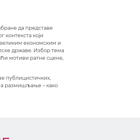
абране да представе
ог контекста који
 великим економским и
рпске државе. Избор тема
ешћи мотиви ратне сцене,
ве публицистичких,
 за размишљање – како