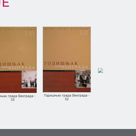
ЈЕ
Годишњак града Беогр
Годишњак града Београда -
њак града Београда -
49/50
52
53