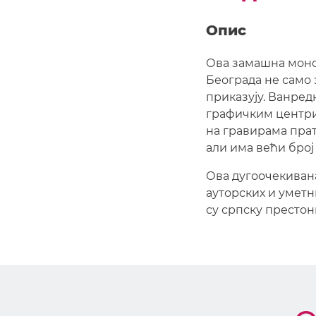
Опис
Ова замашна моно
Београда не само з
приказују. Ванре
графичким центрим
на гравирама прат
али има већи број
Ова дугоочекиван
ауторских и уметн
су српску престон