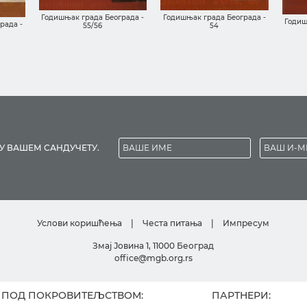
Годишњак града Београда -
Годишњак града Београда -
Годиш
рада -
55/56
54
У ВАШЕМ САНДУЧЕТУ.
Услови коришћења
|
Честа питања
|
Импресум
Змај Јовина 1, 11000 Београд
office@mgb.org.rs
ПОД ПОКРОВИТЕЉСТВОМ:
ПАРТНЕРИ: