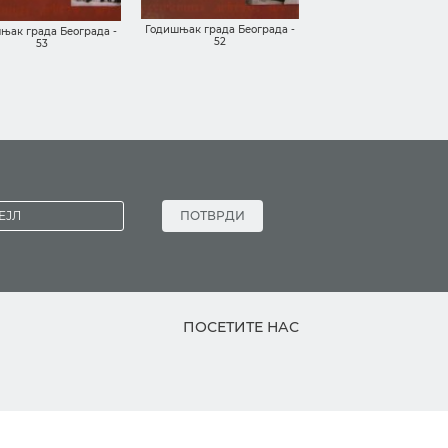
Годишњак града Беогр
Годишњак града Београда -
њак града Београда -
49/50
52
53
ПОТВРДИ
ПОСЕТИТЕ НАС