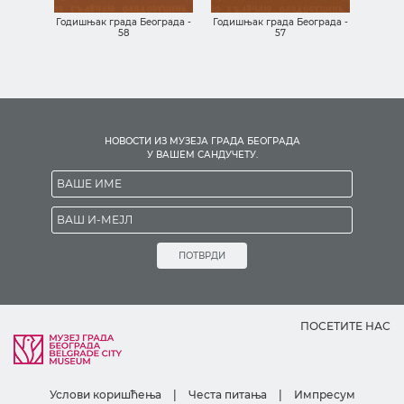
ича о
Годишњ
из МГБ-
Годишњак града Београда -
Годишњак града Београда -
58
57
НОВОСТИ ИЗ МУЗЕЈА ГРАДА БЕОГРАДА
У ВАШЕМ САНДУЧЕТУ.
ПОТВРДИ
ПОСЕТИТЕ НАС
Услови коришћења
|
Честа питања
|
Импресум